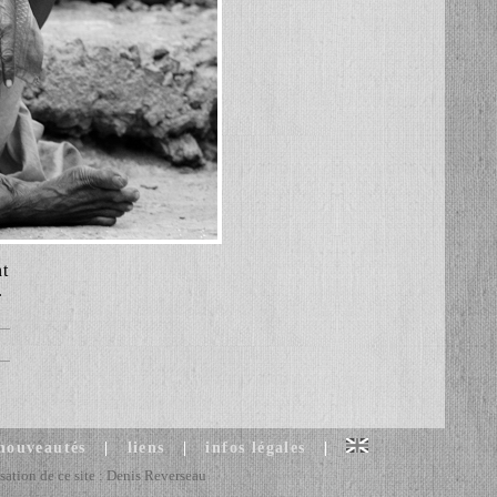
nt
.
 nouveautés
|
liens
|
infos légales
|
sation de ce site : Denis Reverseau