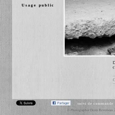
Usage public
D
c
suivi de commande
© Photographie Denis Reverseau 201