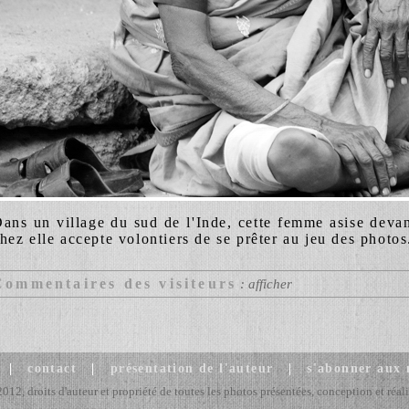
ans un village du sud de l'Inde, cette femme asise deva
hez elle accepte volontiers de se prêter au jeu des photos
Commentaires des visiteurs
: afficher
|
contact
|
présentation de l'auteur
|
s'abonner aux
2, droits d'auteur et propriété de toutes les photos présentées, conception et réali