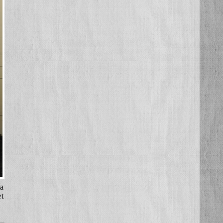
la
et