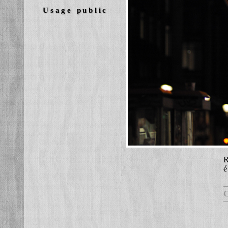
Usage public
R
é