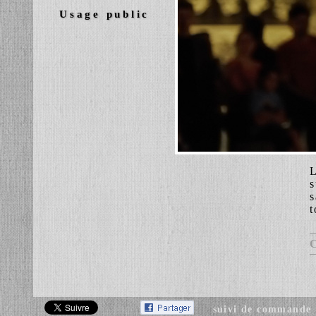
Usage public
L
s
t
suivi de commande