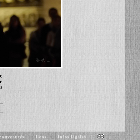
ce
e
es
 nouveautés
|
liens
|
infos légales
|