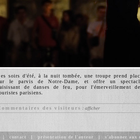
es soirs d'été, à la nuit tombée, une troupe prend pla
sur le parvis de Notre-Dame, et offre un spectacl
aisissant de danses de feu, pour l'émerveillement d
ouristes parisiens.
Commentaires des visiteurs
: afficher
|
contact
|
présentation de l'auteur
|
s'abonner aux